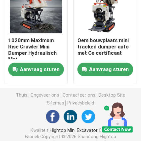
Mini Hydraulic Excavator
Mini Crawler Excavator
1020mm Maximum
Oem bouwplaats mini
Rise Crawler Mini
tracked dumper auto
Dumper Hydraulisch
met Ce certificaat
Mini Skid Steer Loader
Met
2050*880*1450mm
Aanvraag sturen
Aanvraag sturen
Bucket Size
Kleine Wiellader
Thuis
Ongeveer ons
Contacteer ons
Desktop Site
Elektrische Automatische Grasmaaimachine
Sitemap
Privacybeleid
Mini Crawler Dumper
Kwaliteit
Hightop Mini Excavator
China
De Tractor van het landbouwlandbouwbedrijf
Fabriek.Copyright © 2026 Shandong Hightop