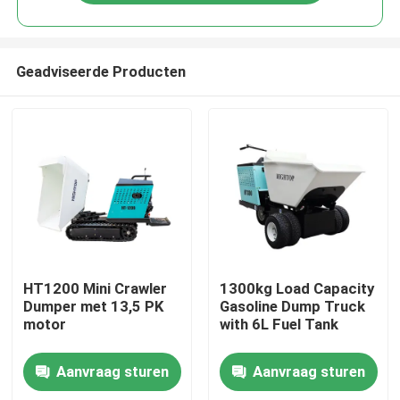
Geadviseerde Producten
Thuis
HT1200 Mini Crawler
1300kg Load Capacity
Dumper met 13,5 PK
Gasoline Dump Truck
motor
with 6L Fuel Tank
Producten
Aanvraag sturen
Aanvraag sturen
Over ons