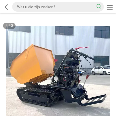
2
/
3