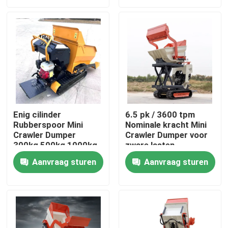
Fabrieksreis
Kwaliteitscontrole
Contacteer ons
Enig cilinder
6.5 pk / 3600 tpm
Rubberspoor Mini
Nominale kracht Mini
nieuws
Crawler Dumper
Crawler Dumper voor
300kg 500kg 1000kg
zware lasten
Vraag een offerte aan
Aanvraag sturen
Aanvraag sturen
Hightop Mini Excavator
kleine hydraulische graafmachine