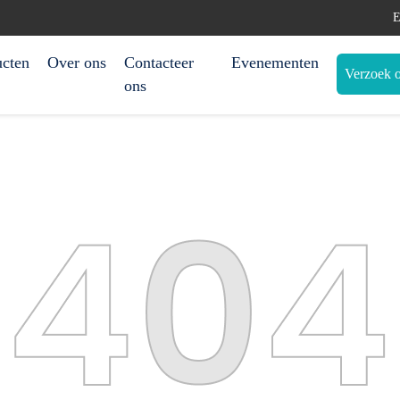
E
ucten
Over ons
Contacteer
Evenementen
Verzoek o
ons