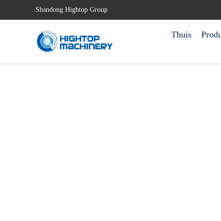
Shandong Hightop Group
Thuis
Prod