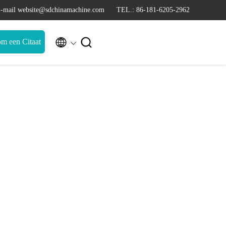
-mail website@sdchinamachine.com
TEL.: 86-181-6205-2962


m een Citaat