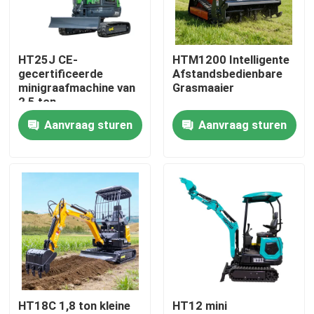
Fabrieksreis
HT25J CE-
HTM1200 Intelligente
gecertificeerde
Afstandsbedienbare
Kwaliteitscontrole
minigraafmachine van
Grasmaaier
2,5 ton
Aanvraag sturen
Aanvraag sturen
Contacteer ons
nieuws
Vraag een offerte aan
Hightop Mini Excavator
HT18C 1,8 ton kleine
HT12 mini
kleine hydraulische graafmachine