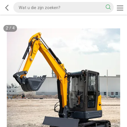
2
/
4