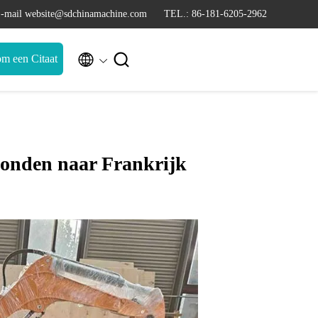
-mail website@sdchinamachine.com
TEL.: 86-181-6205-2962


m een Citaat
onden naar Frankrijk