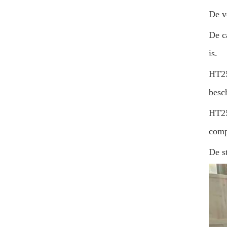
De v
De c
is.
HT25
besc
HT25
comp
De s