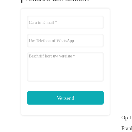
Verzend
Op 1
Fran