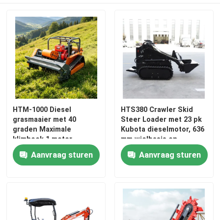
HTM-1000 Diesel
HTS380 Crawler Skid
grasmaaier met 40
Steer Loader met 23 pk
graden Maximale
Kubota dieselmotor, 636
klimhoek 1 meter
mm wielbasis en
Maaien
multifunctioneel
Aanvraag sturen
Aanvraag sturen
Thuis
bevestigingssysteem
Producten
Over ons