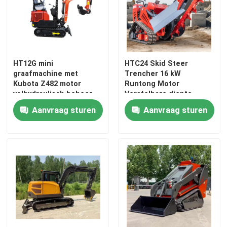
Fabrieksreis
Kwaliteitscontrole
HT12G mini
HTC24 Skid Steer
graafmachine met
Trencher 16 kW
Kubota Z482 motor
Runtong Motor
Contacteer ons
volhydraulisch beheer
Verstelbare diepte
Aanvraag sturen
Aanvraag sturen
nieuws
Vraag een offerte aan
Hightop Mini Excavator
kleine hydraulische graafmachine