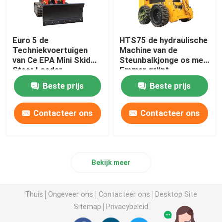
Euro 5 de
HTS75 de hydraulische
Techniekvoertuigen
Machine van de
van Ce EPA Mini Skid
Steunbalkjonge os met
Steer Loader
Emmer grijpt
Multifunctional
Gehechtheid vast
Beste prijs
Beste prijs
Contacteer ons
Contacteer ons
Bekijk meer
Thuis
Ongeveer ons
Contacteer ons
Desktop Site
Sitemap
Privacybeleid