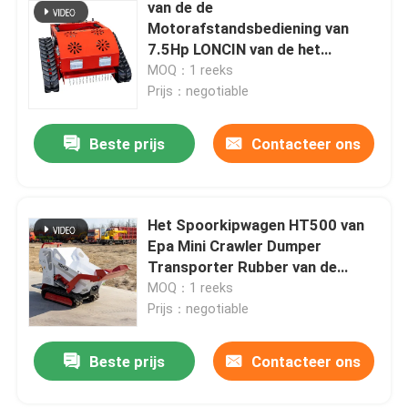
van de de
Motorafstandsbediening van
7.5Hp LONCIN van de het
GasGrasmaaimachine
MOQ：1 reeks
Automatische het Gazonsnijder
Prijs：negotiable
Beste prijs
Contacteer ons
Het Spoorkipwagen HT500 van
Epa Mini Crawler Dumper
Transporter Rubber van de
benzinemotor
MOQ：1 reeks
Prijs：negotiable
Beste prijs
Contacteer ons