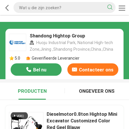
Shandong Hightop Group
Huoju Industrial Park, National High-tech
Zone,Jining ,Shandong Province,China.,China
5.0
Geverifieerde Leverancier
Bel nu
Contacteer ons
PRODUCTEN
ONGEVEER ONS
Dieselmotor0.8ton Hightop Mini
Excavator Customized Color
Red Geel Blauw