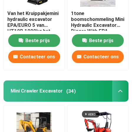
Van het Kruippakjemini
1tone
hydraulic excavator
boomschommeling Mini
EPA/EURO 5 van
Hydraulic Excavator
HT10B 1000kg het
Digger With EPA
Huisgebruik
HT10G
Beste prijs
Beste prijs
Contacteer ons
Contacteer ons
Mini Crawler Excavator
(34)