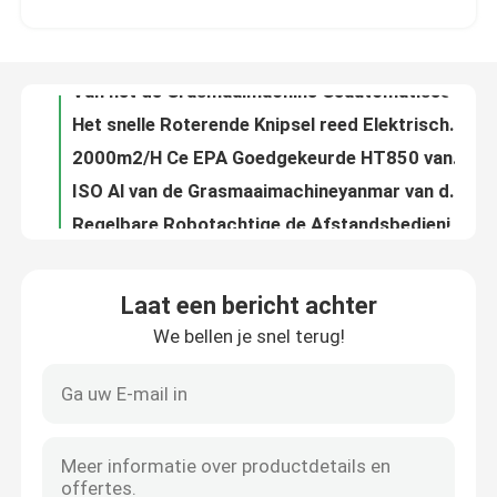
Van het de Grasmaaimachine Geautomatiseerde Gras van de benzinemotor de Elektrische Automatische Snijmachine 2000m2/H
Het snelle Roterende Knipsel reed Elektrische Automatische Grasmaaimachine 130kg HT750
Fabrieksreis
2000m2/H Ce EPA Goedgekeurde HT850 van de kruippakje Elektrisch Automatisch Grasmaaimachine
ISO Al van de Grasmaaimachineyanmar van de Terrein Elektrisch Afstandsbediening de Motor Hydraulisch Platform
Kwaliteitscontrole
Regelbare Robotachtige de Afstandsbedieningmaaimachine Op batterijen van de Hoogte Automatische Grasmaaimachine
1500w automatische van de het Gras Scherpe Robot van de Yardmaaimachine Automatische OEM HT550WG
Contacteer ons
Intelligente Draagbare Elektrische Automatische de Machtsbesparing HT750 van het Grasmaaimachinekruippakje
7.5Hp van het de Grasmaaimachinekruippakje van de motormacht het Elektrische Automatische Intelligente Ontwerp
nieuws
Van de de Benzinebrandstof van staalchassis van de de Stortplaatsvrachtwagen 500kg de Kleine Gevolgde Regelbare Snelheid
Laat een bericht achter
IOS Mini Crawler Dumper Transporter 1000kg met KoopKD192F-Motor
We bellen je snel terug!
Vraag een offerte aan
Hoog rendement3.5km/h Mini Crawler Carrier Crawler Mini Kipwagen 500kg
Euro5 de Hoge Prestaties van Emissiemini crawler dumper truck 281kg
18kw PLC van de het Schuimmachine 200kg van de polyurethaannevel Controle cnmc-H800
Hightop Mini Excavator
11MPa polyurethaan het Bespuiten Tarief van het Machine139kg het Regelbare Voer cnmc-E3
IOS Hydraulische Polyurea Nevelmachine Pneumatisch Gedreven cnmc-r
kleine hydraulische graafmachine