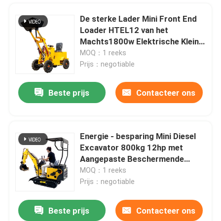
De sterke Lader Mini Front End
Loader HTEL12 van het
Machts1800w Elektrische Kleine
Wiel
MOQ：1 reeks
Prijs：negotiable
Beste prijs
Contacteer ons
Energie - besparing Mini Diesel
Excavator 800kg 12hp met
Thuis
Aangepaste Beschermende
Dekking
MOQ：1 reeks
Prijs：negotiable
Producten
Beste prijs
Contacteer ons
OEM ODM Mini Crawler Lawn Mower Small het Automatische Grasmaaimachine Snelle Wieden
Over ons