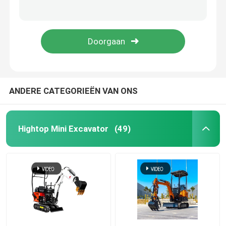
220V/400V hydraulische het Schuimmachine 250kg cnmc-300 van de Polyurethaannevel
3 van het de Nevelschuim van het fase de Pneumatische Polyurethaan Machine 17MPa cnmc-E2
Mini Hydraulic Excavator
De industriële van het de Nevelschuim van het Onderhouds Elektrische Polyurethaan Machine 70kg cnmc-E8P
Hydraulische het Schuimmachine 230v 3 Fase cnmc-400 van de Polyurethaannevel
Mini Crawler Excavator
Mini Skid Steer Loader
ANDERE CATEGORIEËN VAN ONS
Kleine Wiellader
Hightop Mini Excavator
(49)
Elektrische Automatische Grasmaaimachine
Mini Crawler Dumper
De Tractor van het landbouwlandbouwbedrijf