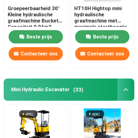
Groepeerbaarheid 30°
HT10H Hightop mini
Kleine hydraulische
hydraulische
graafmachine Bucket
graafmachine met
Capaciteit 0,04m3
maximale storthoogte
Spoorwijdte 180mm
van 1850 mm
Beste prijs
Beste prijs
Contacteer ons
Contacteer ons
Mini Hydraulic Excavator
(33)