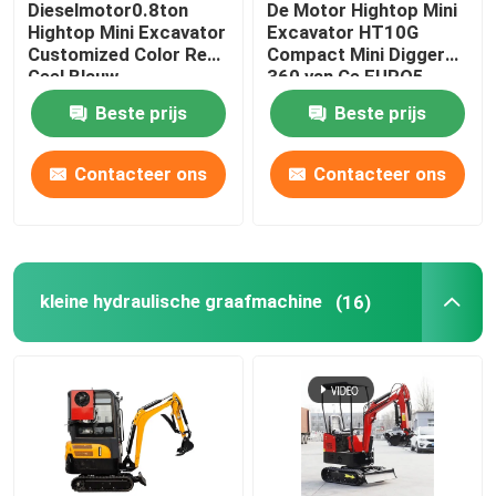
Dieselmotor0.8ton
De Motor Hightop Mini
Hightop Mini Excavator
Excavator HT10G
Het Schuimmachine van de polyurethaannevel
Customized Color Red
Compact Mini Digger
Geel Blauw
360 van Ce EURO5
roteert
Beste prijs
Beste prijs
De Machine van de Polyureanevel
Contacteer ons
Contacteer ons
Polyureachemisch product
Opheffend het Werkplatform
kleine hydraulische graafmachine
(16)
Straat Vegende Machine
De Toebehoren van het bouwmateriaal
Polyurethaanchemisch product