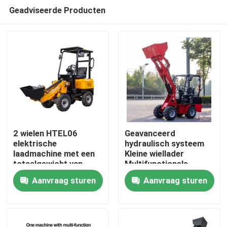
Geadviseerde Producten
2 wielen HTEL06
Geavanceerd
elektrische
hydraulisch systeem
laadmachine met een
Kleine wiellader
Thuis
totaalgewicht van
Multifunctionele
1320
bevestigingen met
Aanvraag sturen
Aanvraag sturen
stabiele
Producten
werkomstandigheden
Over ons