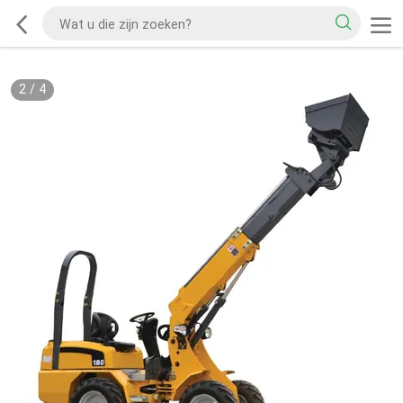
2
/
4