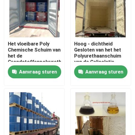
Fabrieksreis
Kwaliteitscontrole
Het vloeibare Poly
Hoog - dichtheid
Chemische Schuim van
Gesloten van het het
Contacteer ons
het de
Polyurethaanschuim
Grondstoffenpolyurethaan
van de Celisolatie
van ISO voor
Chemisch de
Aanvraag sturen
Aanvraag sturen
Ononderbroken
Nevelmateriaal
nieuws
Sandwichcomité
Vraag een offerte aan
Hightop Mini Excavator
kleine hydraulische graafmachine