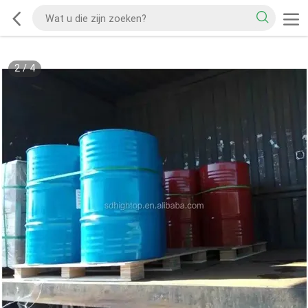
2
/
4