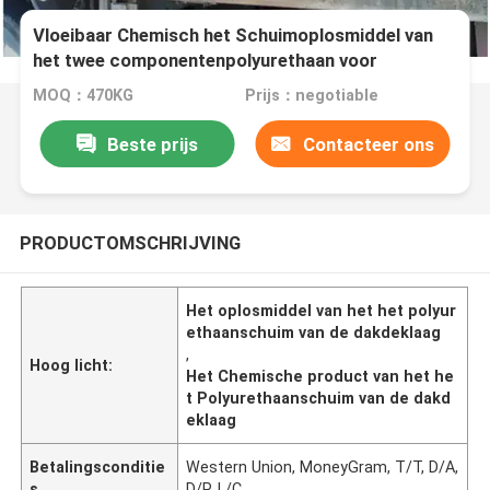
Vloeibaar Chemisch het Schuimoplosmiddel van
het twee componentenpolyurethaan voor
Dakdeklaag
MOQ：470KG
Prijs：negotiable
Beste prijs
Contacteer ons
PRODUCTOMSCHRIJVING
Het oplosmiddel van het het polyur
ethaanschuim van de dakdeklaag
,
Hoog licht:
Het Chemische product van het he
t Polyurethaanschuim van de dakd
eklaag
Betalingsconditie
Western Union, MoneyGram, T/T, D/A,
s
D/P, L/C