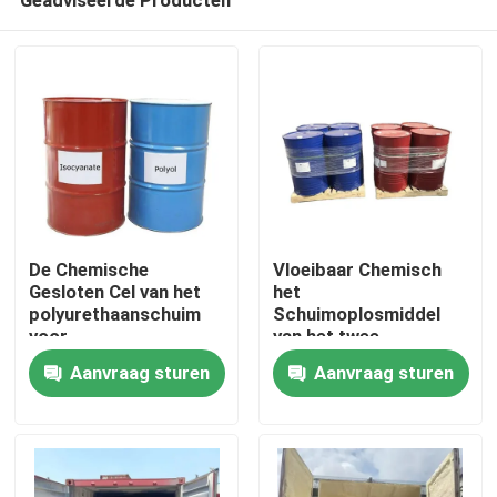
De Chemische
Vloeibaar Chemisch
Gesloten Cel van het
het
polyurethaanschuim
Schuimoplosmiddel
voor
van het twee
Thuis
Woningbouwisolatie
componentenpolyurethaa
Aanvraag sturen
Aanvraag sturen
voor Dakdeklaag
Producten
Over ons