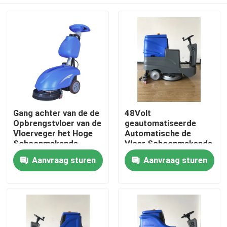
Gang achter van de de
48Volt
Opbrengstvloer van de
geautomatiseerde
Vloerveger het Hoge
Automatische de
Schoonmakende
Vloer Schoonmakende
Materiaal voor
Machine HT750 van de
Thuis
Aanvraag sturen
Aanvraag sturen
Supermarkt HT350
Vloergaszuiveraar
Producten
Over ons