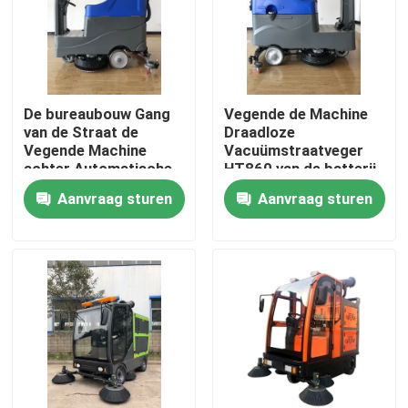
Fabrieksreis
Kwaliteitscontrole
De bureaubouw Gang
Vegende de Machine
van de Straat de
Draadloze
Vegende Machine
Vacuümstraatveger
Contacteer ons
achter Automatische
HT860 van de batterij
Vloergaszuiveraar
Krachtige Straat
Aanvraag sturen
Aanvraag sturen
HT750S
nieuws
Vraag een offerte aan
Hightop Mini Excavator
kleine hydraulische graafmachine