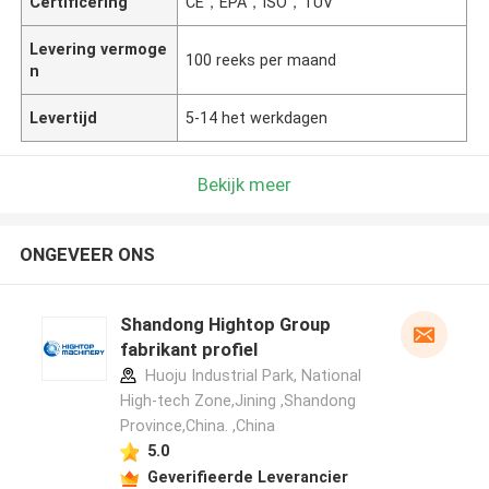
Certificering
CE，EPA，ISO，TUV
Levering vermoge
100 reeks per maand
n
Levertijd
5-14 het werkdagen
Bekijk meer
ONGEVEER ONS
Shandong Hightop Group
fabrikant profiel
Huoju Industrial Park, National
High-tech Zone,Jining ,Shandong
Province,China. ,China
5.0
Geverifieerde Leverancier