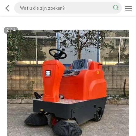
2
/
4