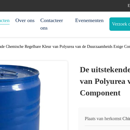
E
ucten
Over ons
Contacteer
Evenementen
Verzoek o
ons
ende Chemische Regelbare Kleur van Polyurea van de Duurzaamheids Enige C
De uitstekend
van Polyurea 
Component
Plaats van herkomst
Chi