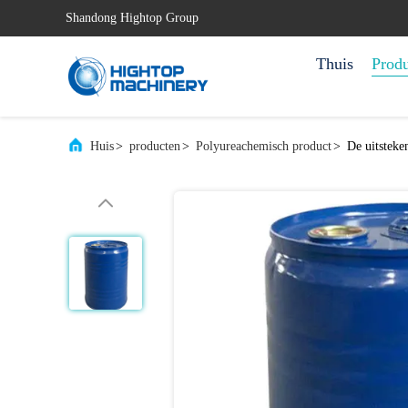
Shandong Hightop Group
Thuis
Prod
Huis
>
producten
>
Polyureachemisch product
>
De uitstek