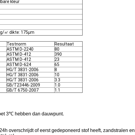
bare kleur
kg/㎡ dikte: 175μm
Testnorm
Resultaat
ASTM D-2240
80
ASTM D-412
390
ASTM D-412
23
ASTM D-624
65
HG/T 3831-2006
8
HG/T 3831-2006
10
HG/T 3831-2006
3.3
GB/T23446-2009
1.0
GB/T 6750-2007
1.1
moet 3℃ hebben dan dauwpunt.
jd 24h overschrijdt of eerst gedeponeerd stof heeft, zandstrale