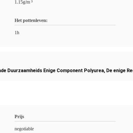
1.15g/m ³
Het pottenleven:
1h
nde Duurzaamheids Enige Component Polyurea
,
De enige R
Prijs
negotiable