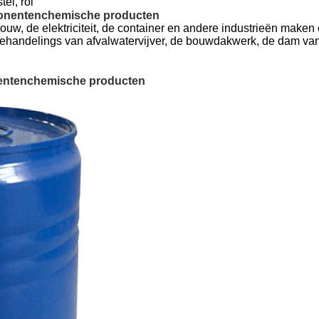
el, rol
onentenchemische producten
bouw, de elektriciteit, de container en andere industrieën mak
, behandelings van afvalwatervijver, de bouwdakwerk, de dam v
entenchemische producten