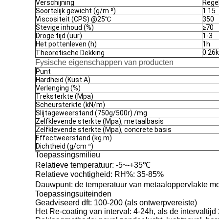
Verschijning
Regel
Soortelijk gewicht (g/m ³)
1.15
Viscositeit (CPS) @25℃
350
Stevige inhoud (%)
≥70
Droge tijd (uur)
1-3
Het pottenleven (h)
1h
0.26
Theoretische Dekking
Fysische eigenschappen van producten
Punt
Hardheid (Kust A)
Verlenging (%)
Treksterkte (Mpa)
Scheursterkte (kN/m)
Slijtageweerstand (750g/500r) /mg
Zelfklevende sterkte (Mpa), metaalbasis
Zelfklevende sterkte (Mpa), concrete basis
Effectweerstand (kg.m)
Dichtheid (g/cm ³)
Toepassingsmilieu
Relatieve temperatuur: -5~-+35℃
Relatieve vochtigheid: RH%: 35-85%
Dauwpunt: de temperatuur van metaaloppervlakte 
Toepassingsuiteinden
Geadviseerd dft: 100-200 (als ontwerpvereiste)
Het Re-coating van interval: 4-24h, als de intervalti