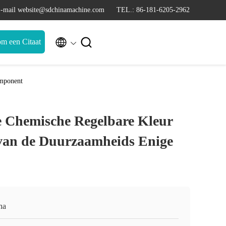
-mail website@sdchinamachine.com
TEL.: 86-181-6205-2962


m een Citaat
omponent
e Chemische Regelbare Kleur
van de Duurzaamheids Enige
na