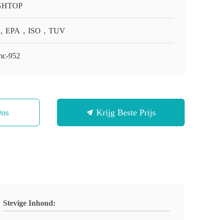
GHTOP
，EPA，ISO，TUV
c-952
Ons
Krijg Beste Prijs
Stevige Inhoud: