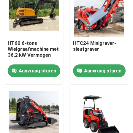
Fabrieksreis
Kwaliteitscontrole
HT60 6-tons
HTC24 Minigraver-
Wielgraafmachine met
sleufgraver
Contacteer ons
36,2 kW Vermogen
Aanvraag sturen
Aanvraag sturen
nieuws
Vraag een offerte aan
Hightop Mini Excavator
kleine hydraulische graafmachine