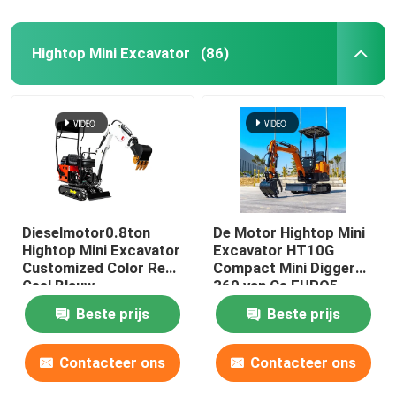
Hightop Mini Excavator
(86)
Dieselmotor0.8ton
De Motor Hightop Mini
Hightop Mini Excavator
Excavator HT10G
Customized Color Red
Compact Mini Digger
Geel Blauw
360 van Ce EURO5
roteert
Beste prijs
Beste prijs
Contacteer ons
Contacteer ons