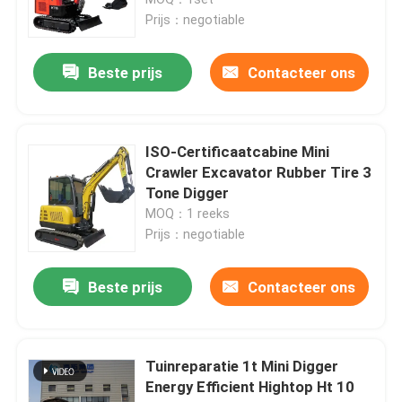
Prijs：negotiable
Mini Hydraulic Excavator
Beste prijs
Contacteer ons
Mini Crawler Excavator
ISO-Certificaatcabine Mini
Mini Skid Steer Loader
Crawler Excavator Rubber Tire 3
Tone Digger
MOQ：1 reeks
Kleine Wiellader
Prijs：negotiable
Elektrische Automatische Grasmaaimachine
Beste prijs
Contacteer ons
Mini Crawler Dumper
Tuinreparatie 1t Mini Digger
Energy Efficient Hightop Ht 10
De Tractor van het landbouwlandbouwbedrijf