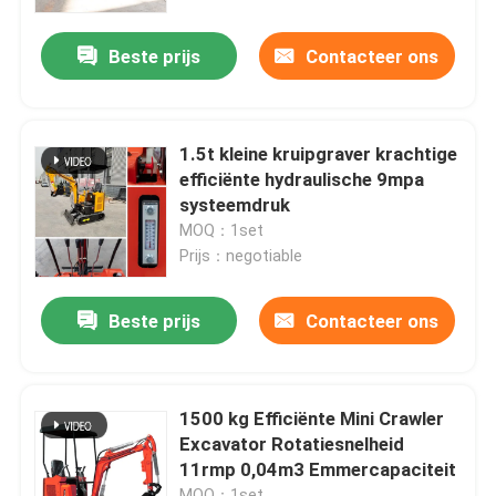
Beste prijs
Contacteer ons
Fabrieksreis
Kwaliteitscontrole
1.5t kleine kruipgraver krachtige
efficiënte hydraulische 9mpa
Contacteer ons
systeemdruk
MOQ：1set
Prijs：negotiable
nieuws
Beste prijs
Contacteer ons
Vraag een offerte aan
Hightop Mini Excavator
1500 kg Efficiënte Mini Crawler
Excavator Rotatiesnelheid
11rmp 0,04m3 Emmercapaciteit
kleine hydraulische graafmachine
MOQ：1set