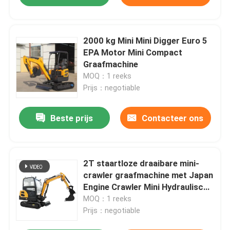
2000 kg Mini Mini Digger Euro 5
EPA Motor Mini Compact
Graafmachine
MOQ：1 reeks
Prijs：negotiable
Beste prijs
Contacteer ons
2T staartloze draaibare mini-
crawler graafmachine met Japan
Engine Crawler Mini Hydraulische
graafmachine Boom SEngine
MOQ：1 reeks
Gemakkelijk te bedienen
Prijs：negotiable