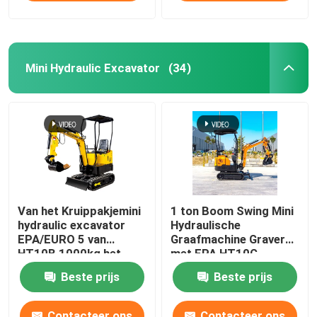
Mini Hydraulic Excavator
(34)
Van het Kruippakjemini
1 ton Boom Swing Mini
hydraulic excavator
Hydraulische
EPA/EURO 5 van
Graafmachine Graver
HT10B 1000kg het
met EPA HT10G
Huisgebruik
Beste prijs
Beste prijs
Contacteer ons
Contacteer ons