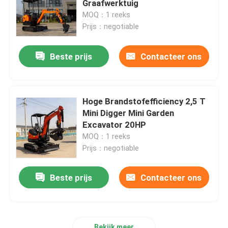
Graafwerktuig
MOQ：1 reeks
Het Schuimmachine van de polyurethaannevel
Prijs：negotiable
Beste prijs
Contacteer ons
De Machine van de Polyureanevel
Polyureachemisch product
Hoge Brandstofefficiency 2,5 T
Mini Digger Mini Garden
Opheffend het Werkplatform
Excavator 20HP
MOQ：1 reeks
Prijs：negotiable
Straat Vegende Machine
Beste prijs
Contacteer ons
De Toebehoren van het bouwmateriaal
Polyurethaanchemisch product
Bekijk meer