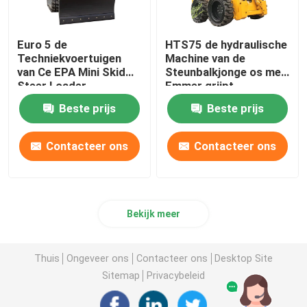
Euro 5 de
HTS75 de hydraulische
Techniekvoertuigen
Machine van de
van Ce EPA Mini Skid
Steunbalkjonge os met
Steer Loader
Emmer grijpt
Multifunctional
Gehechtheid vast
Beste prijs
Beste prijs
Contacteer ons
Contacteer ons
Bekijk meer
Thuis
Ongeveer ons
Contacteer ons
Desktop Site
Sitemap
Privacybeleid