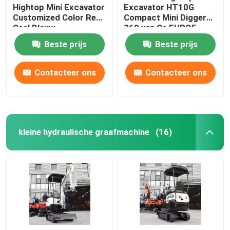
Hightop Mini Excavator
Excavator HT10G
Customized Color Red
Compact Mini Digger
Geel Blauw
360 van Ce EURO5
roteert
Beste prijs
Beste prijs
Contacteer ons
Contacteer ons
kleine hydraulische graafmachine
(16)