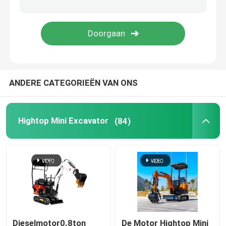
Het Schuimmachine van de polyurethaannevel
De Machine van de Polyureanevel
ANDERE CATEGORIEËN VAN ONS
Polyureachemisch product
Opheffend het Werkplatform
Hightop Mini Excavator
(84)
Straat Vegende Machine
De Toebehoren van het bouwmateriaal
Polyurethaanchemisch product
Dieselmotor0.8ton
De Motor Hightop Mini