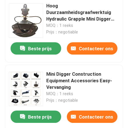
Hoog
Duurzaamheidsgraafwerktuig
Hydraulic Grapple Mini Digger
Accessories
MOQ：1 reeks
Prijs：negotiable
Beste prijs
Contacteer ons
Mini Digger Construction
Equipment Accessories Easy-
Vervanging
MOQ：1 reeks
Prijs：negotiable
Beste prijs
Contacteer ons