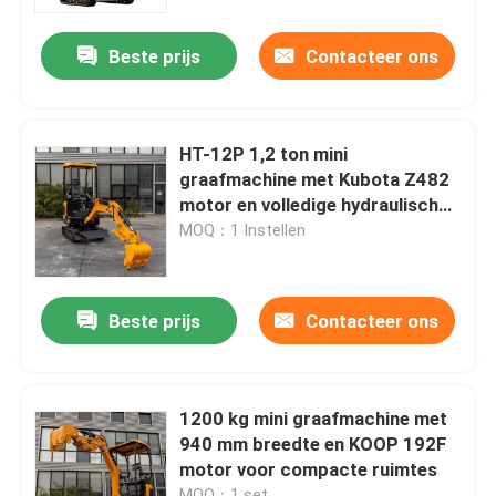
Beste prijs
Contacteer ons
Fabrieksreis
Kwaliteitscontrole
HT-12P 1,2 ton mini
graafmachine met Kubota Z482
Contacteer ons
motor en volledige hydraulische
besturing
MOQ：1 Instellen
nieuws
Beste prijs
Contacteer ons
Vraag een offerte aan
Hightop Mini Excavator
1200 kg mini graafmachine met
940 mm breedte en KOOP 192F
motor voor compacte ruimtes
kleine hydraulische graafmachine
MOQ：1 set