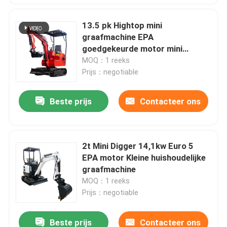
13.5 pk Hightop mini
graafmachine EPA
goedgekeurde motor mini
graafmachine
MOQ：1 reeks
Prijs：negotiable
Beste prijs
Contacteer ons
2t Mini Digger 14,1kw Euro 5
EPA motor Kleine huishoudelijke
graafmachine
MOQ：1 reeks
Prijs：negotiable
Beste prijs
Contacteer ons