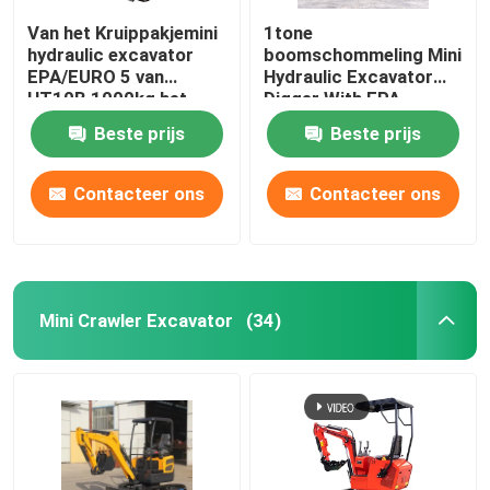
Van het Kruippakjemini
1tone
hydraulic excavator
boomschommeling Mini
EPA/EURO 5 van
Hydraulic Excavator
HT10B 1000kg het
Digger With EPA
Huisgebruik
HT10G
Beste prijs
Beste prijs
Contacteer ons
Contacteer ons
Mini Crawler Excavator
(34)