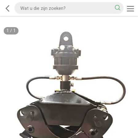
1
/
1