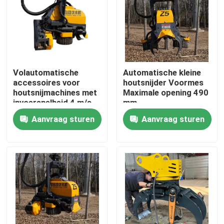
Fabrieksreis
Kwaliteitscontrole
Volautomatische
Automatische kleine
accessoires voor
houtsnijder Voormes
Contacteer ons
houtsnijmachines met
Maximale opening 490
invoersnelheid 4 m/s
mm
Aanvraag sturen
Aanvraag sturen
nieuws
Vraag een offerte aan
Hightop Mini Excavator
kleine hydraulische graafmachine