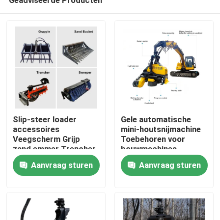
Slip-steer loader
Gele automatische
accessoires
mini-houtsnijmachine
Veegscherm Grijp
Toebehoren voor
zand emmer Trencher
bouwmachines
Thuis
Aanvraag sturen
Aanvraag sturen
Producten
Over ons