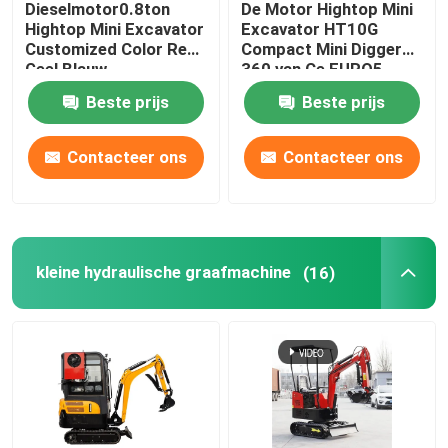
Dieselmotor0.8ton
De Motor Hightop Mini
Hightop Mini Excavator
Excavator HT10G
Het Schuimmachine van de polyurethaannevel
Customized Color Red
Compact Mini Digger
Geel Blauw
360 van Ce EURO5
roteert
Beste prijs
Beste prijs
De Machine van de Polyureanevel
Contacteer ons
Contacteer ons
Polyureachemisch product
Opheffend het Werkplatform
kleine hydraulische graafmachine
(16)
Straat Vegende Machine
De Toebehoren van het bouwmateriaal
Polyurethaanchemisch product