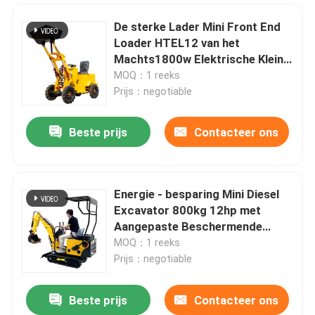
De sterke Lader Mini Front End
Loader HTEL12 van het
Machts1800w Elektrische Kleine
Wiel
MOQ：1 reeks
Prijs：negotiable
Beste prijs
Contacteer ons
Energie - besparing Mini Diesel
Excavator 800kg 12hp met
Thuis
Aangepaste Beschermende
Dekking
MOQ：1 reeks
Prijs：negotiable
Producten
Beste prijs
Contacteer ons
OEM ODM Mini Crawler Lawn Mower Small het Automatische Grasmaaimachine Snelle Wieden
Over ons