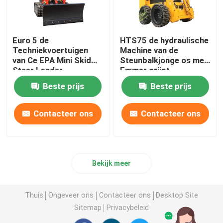
Euro 5 de
HTS75 de hydraulische
Techniekvoertuigen
Machine van de
van Ce EPA Mini Skid
Steunbalkjonge os met
Steer Loader
Emmer grijpt
Multifunctional
Gehechtheid vast
Beste prijs
Beste prijs
Contacteer ons
Contacteer ons
Bekijk meer
Thuis
Ongeveer ons
Contacteer ons
Desktop Site
Sitemap
Privacybeleid