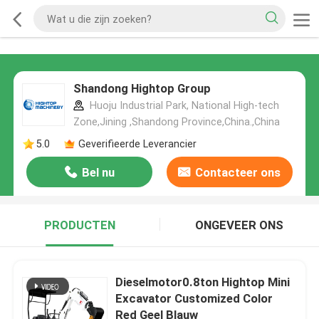
Shandong Hightop Group
Huoju Industrial Park, National High-tech
Zone,Jining ,Shandong Province,China.,China
5.0
Geverifieerde Leverancier
Bel nu
Contacteer ons
PRODUCTEN
ONGEVEER ONS
Dieselmotor0.8ton Hightop Mini
Excavator Customized Color
Red Geel Blauw