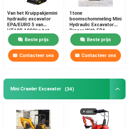
Van het Kruippakjemini
1tone
hydraulic excavator
boomschommeling Mini
EPA/EURO 5 van
Hydraulic Excavator
HT10B 1000kg het
Digger With EPA
Huisgebruik
HT10G
Beste prijs
Beste prijs
Contacteer ons
Contacteer ons
Mini Crawler Excavator
(34)