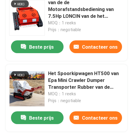
van de de
Motorafstandsbediening van
7.5Hp LONCIN van de het
GasGrasmaaimachine
MOQ：1 reeks
Automatische het Gazonsnijder
Prijs：negotiable
Beste prijs
Contacteer ons
Het Spoorkipwagen HT500 van
Epa Mini Crawler Dumper
Transporter Rubber van de
benzinemotor
MOQ：1 reeks
Prijs：negotiable
Beste prijs
Contacteer ons