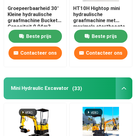
Groepeerbaarheid 30°
HT10H Hightop mini
Kleine hydraulische
hydraulische
graafmachine Bucket
graafmachine met
Capaciteit 0,04m3
maximale storthoogte
Spoorwijdte 180mm
van 1850 mm
Beste prijs
Beste prijs
Contacteer ons
Contacteer ons
Mini Hydraulic Excavator
(33)