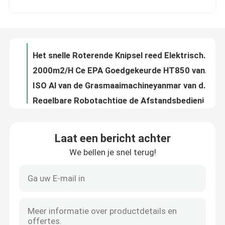
Van het de Grasmaaimachine Geautomatiseerde Gras van de benzinemotor de Elektrische Automatische Snijmachine 2000m2/H
Het snelle Roterende Knipsel reed Elektrische Automatische Grasmaaimachine 130kg HT750
Fabrieksreis
2000m2/H Ce EPA Goedgekeurde HT850 van de kruippakje Elektrisch Automatisch Grasmaaimachine
ISO Al van de Grasmaaimachineyanmar van de Terrein Elektrisch Afstandsbediening de Motor Hydraulisch Platform
Kwaliteitscontrole
Regelbare Robotachtige de Afstandsbedieningmaaimachine Op batterijen van de Hoogte Automatische Grasmaaimachine
1500w automatische van de het Gras Scherpe Robot van de Yardmaaimachine Automatische OEM HT550WG
Contacteer ons
Intelligente Draagbare Elektrische Automatische de Machtsbesparing HT750 van het Grasmaaimachinekruippakje
7.5Hp van het de Grasmaaimachinekruippakje van de motormacht het Elektrische Automatische Intelligente Ontwerp
nieuws
Van de de Benzinebrandstof van staalchassis van de de Stortplaatsvrachtwagen 500kg de Kleine Gevolgde Regelbare Snelheid
Laat een bericht achter
IOS Mini Crawler Dumper Transporter 1000kg met KoopKD192F-Motor
We bellen je snel terug!
Vraag een offerte aan
Hoog rendement3.5km/h Mini Crawler Carrier Crawler Mini Kipwagen 500kg
Euro5 de Hoge Prestaties van Emissiemini crawler dumper truck 281kg
18kw PLC van de het Schuimmachine 200kg van de polyurethaannevel Controle cnmc-H800
Hightop Mini Excavator
11MPa polyurethaan het Bespuiten Tarief van het Machine139kg het Regelbare Voer cnmc-E3
IOS Hydraulische Polyurea Nevelmachine Pneumatisch Gedreven cnmc-r
kleine hydraulische graafmachine