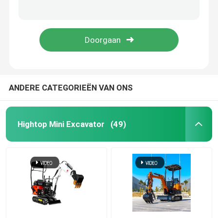
220V/400V hydraulische het Schuimmachine 250kg cnmc-300 van de Polyurethaannevel
3 van het de Nevelschuim van het fase de Pneumatische Polyurethaan Machine 17MPa cnmc-E2
Mini Hydraulic Excavator
De industriële van het de Nevelschuim van het Onderhouds Elektrische Polyurethaan Machine 70kg cnmc-E8P
Hydraulische het Schuimmachine 230v 3 Fase cnmc-400 van de Polyurethaannevel
Mini Crawler Excavator
Mini Skid Steer Loader
ANDERE CATEGORIEËN VAN ONS
Kleine Wiellader
Hightop Mini Excavator
(49)
Elektrische Automatische Grasmaaimachine
Mini Crawler Dumper
De Tractor van het landbouwlandbouwbedrijf