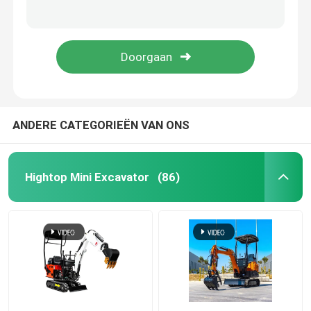
220V/400V hydraulische het Schuimmachine 250kg cnmc-300 van de Polyurethaannevel
3 van het de Nevelschuim van het fase de Pneumatische Polyurethaan Machine 17MPa cnmc-E2
Mini Hydraulic Excavator
De industriële van het de Nevelschuim van het Onderhouds Elektrische Polyurethaan Machine 70kg cnmc-E8P
Hydraulische het Schuimmachine 230v 3 Fase cnmc-400 van de Polyurethaannevel
Mini Crawler Excavator
Mini Skid Steer Loader
ANDERE CATEGORIEËN VAN ONS
Kleine Wiellader
Hightop Mini Excavator
(86)
Elektrische Automatische Grasmaaimachine
Mini Crawler Dumper
De Tractor van het landbouwlandbouwbedrijf