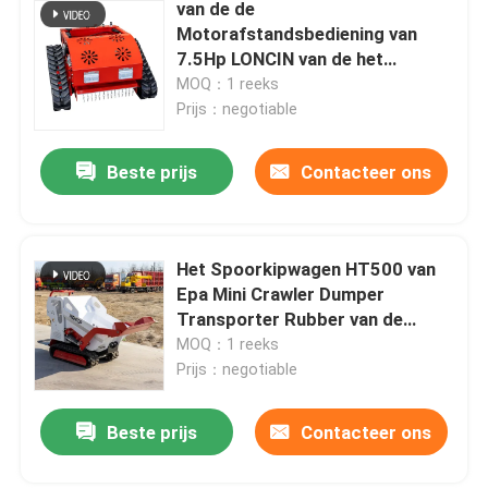
van de de
Motorafstandsbediening van
7.5Hp LONCIN van de het
GasGrasmaaimachine
MOQ：1 reeks
Automatische het Gazonsnijder
Prijs：negotiable
Beste prijs
Contacteer ons
Het Spoorkipwagen HT500 van
Epa Mini Crawler Dumper
Transporter Rubber van de
benzinemotor
MOQ：1 reeks
Prijs：negotiable
Beste prijs
Contacteer ons