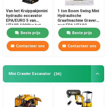
Van het Kruippakjemini
1 ton Boom Swing Mini
hydraulic excavator
Hydraulische
EPA/EURO 5 van
Graafmachine Graver
HT10B 1000kg het
met EPA HT10G
Huisgebruik
Beste prijs
Beste prijs
Contacteer ons
Contacteer ons
Mini Crawler Excavator
(34)