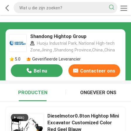
Shandong Hightop Group
Huoju Industrial Park, National High-tech
Zone,Jining ,Shandong Province,China.,China
5.0
Geverifieerde Leverancier
Bel nu
Contacteer ons
PRODUCTEN
ONGEVEER ONS
Dieselmotor0.8ton Hightop Mini
Excavator Customized Color
Red Geel Blauw