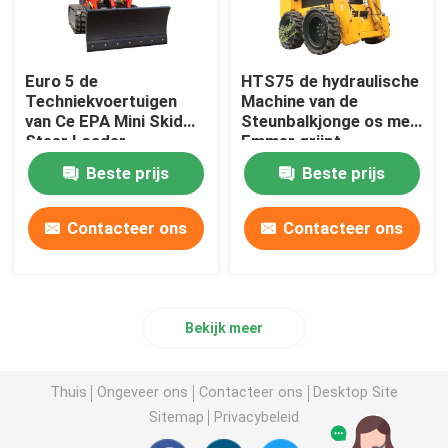
Euro 5 de
HTS75 de hydraulische
Techniekvoertuigen
Machine van de
van Ce EPA Mini Skid
Steunbalkjonge os met
Steer Loader
Emmer grijpt
Multifunctional
Gehechtheid vast
Beste prijs
Beste prijs
Contacteer ons
Contacteer ons
Bekijk meer
Thuis
Ongeveer ons
Contacteer ons
Desktop Site
Sitemap
Privacybeleid