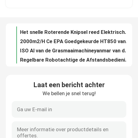
Van het de Grasmaaimachine Geautomatiseerde Gras van de benzinemotor de Elektrische Automatische Snijmachine 2000m2/H
Het snelle Roterende Knipsel reed Elektrische Automatische Grasmaaimachine 130kg HT750
Fabrieksreis
2000m2/H Ce EPA Goedgekeurde HT850 van de kruippakje Elektrisch Automatisch Grasmaaimachine
ISO Al van de Grasmaaimachineyanmar van de Terrein Elektrisch Afstandsbediening de Motor Hydraulisch Platform
Kwaliteitscontrole
Regelbare Robotachtige de Afstandsbedieningmaaimachine Op batterijen van de Hoogte Automatische Grasmaaimachine
1500w automatische van de het Gras Scherpe Robot van de Yardmaaimachine Automatische OEM HT550WG
Contacteer ons
Intelligente Draagbare Elektrische Automatische de Machtsbesparing HT750 van het Grasmaaimachinekruippakje
7.5Hp van het de Grasmaaimachinekruippakje van de motormacht het Elektrische Automatische Intelligente Ontwerp
nieuws
Van de de Benzinebrandstof van staalchassis van de de Stortplaatsvrachtwagen 500kg de Kleine Gevolgde Regelbare Snelheid
Laat een bericht achter
IOS Mini Crawler Dumper Transporter 1000kg met KoopKD192F-Motor
We bellen je snel terug!
Vraag een offerte aan
Hoog rendement3.5km/h Mini Crawler Carrier Crawler Mini Kipwagen 500kg
Euro5 de Hoge Prestaties van Emissiemini crawler dumper truck 281kg
18kw PLC van de het Schuimmachine 200kg van de polyurethaannevel Controle cnmc-H800
Hightop Mini Excavator
11MPa polyurethaan het Bespuiten Tarief van het Machine139kg het Regelbare Voer cnmc-E3
IOS Hydraulische Polyurea Nevelmachine Pneumatisch Gedreven cnmc-r
kleine hydraulische graafmachine