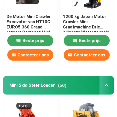
De Motor Mini Crawler
1200 kg Japan Motor
Excavator van HT10G
Crawler Mini
EURO5 360 Graad
Graafmachine Drie
roteert Compact Mini
cilinders Watergekoeld
Digger
Beste prijs
Beste prijs
Contacteer ons
Contacteer ons
Mini Skid Steer Loader
(50)