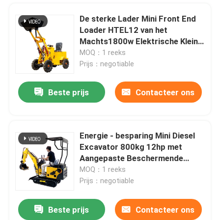
De sterke Lader Mini Front End
Loader HTEL12 van het
Machts1800w Elektrische Kleine
Wiel
MOQ：1 reeks
Prijs：negotiable
Beste prijs
Contacteer ons
Energie - besparing Mini Diesel
Excavator 800kg 12hp met
Thuis
Aangepaste Beschermende
Dekking
MOQ：1 reeks
Prijs：negotiable
Producten
Beste prijs
Contacteer ons
OEM ODM Mini Crawler Lawn Mower Small het Automatische Grasmaaimachine Snelle Wieden
Over ons