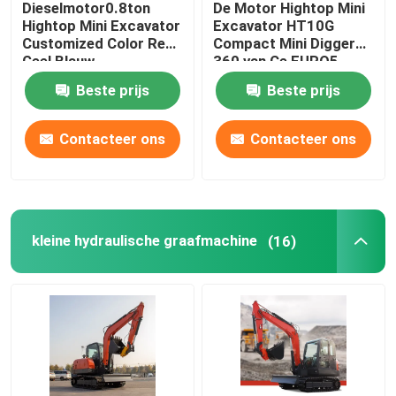
Dieselmotor0.8ton
De Motor Hightop Mini
Hightop Mini Excavator
Excavator HT10G
Het Schuimmachine van de polyurethaannevel
Customized Color Red
Compact Mini Digger
Geel Blauw
360 van Ce EURO5
roteert
Beste prijs
Beste prijs
De Machine van de Polyureanevel
Contacteer ons
Contacteer ons
Polyureachemisch product
Opheffend het Werkplatform
kleine hydraulische graafmachine
(16)
Straat Vegende Machine
De Toebehoren van het bouwmateriaal
Polyurethaanchemisch product