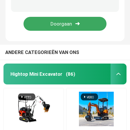
220V/400V hydraulische het Schuimmachine 250kg cnmc-300 van de Polyurethaannevel
3 van het de Nevelschuim van het fase de Pneumatische Polyurethaan Machine 17MPa cnmc-E2
Mini Hydraulic Excavator
De industriële van het de Nevelschuim van het Onderhouds Elektrische Polyurethaan Machine 70kg cnmc-E8P
Hydraulische het Schuimmachine 230v 3 Fase cnmc-400 van de Polyurethaannevel
Mini Crawler Excavator
Mini Skid Steer Loader
ANDERE CATEGORIEËN VAN ONS
Kleine Wiellader
Hightop Mini Excavator
(86)
Elektrische Automatische Grasmaaimachine
Mini Crawler Dumper
De Tractor van het landbouwlandbouwbedrijf