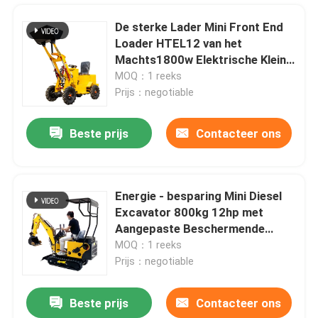
De sterke Lader Mini Front End
Loader HTEL12 van het
Machts1800w Elektrische Kleine
Wiel
MOQ：1 reeks
Prijs：negotiable
Beste prijs
Contacteer ons
Energie - besparing Mini Diesel
Excavator 800kg 12hp met
Thuis
Aangepaste Beschermende
Dekking
MOQ：1 reeks
Prijs：negotiable
Producten
Beste prijs
Contacteer ons
OEM ODM Mini Crawler Lawn Mower Small het Automatische Grasmaaimachine Snelle Wieden
Over ons