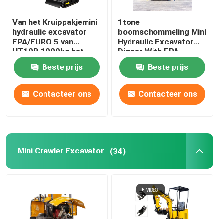
Van het Kruippakjemini
1tone
hydraulic excavator
boomschommeling Mini
EPA/EURO 5 van
Hydraulic Excavator
HT10B 1000kg het
Digger With EPA
Huisgebruik
HT10G
Beste prijs
Beste prijs
Contacteer ons
Contacteer ons
Mini Crawler Excavator
(34)