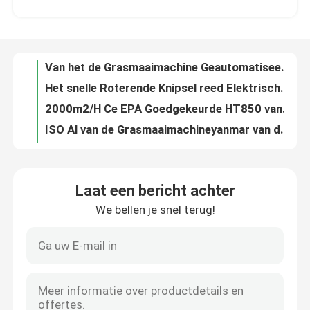
Van het de Grasmaaimachine Geautomatiseerde Gras van de benzinemotor de Elektrische Automatische Snijmachine 2000m2/H
Het snelle Roterende Knipsel reed Elektrische Automatische Grasmaaimachine 130kg HT750
Fabrieksreis
2000m2/H Ce EPA Goedgekeurde HT850 van de kruippakje Elektrisch Automatisch Grasmaaimachine
ISO Al van de Grasmaaimachineyanmar van de Terrein Elektrisch Afstandsbediening de Motor Hydraulisch Platform
Kwaliteitscontrole
Regelbare Robotachtige de Afstandsbedieningmaaimachine Op batterijen van de Hoogte Automatische Grasmaaimachine
1500w automatische van de het Gras Scherpe Robot van de Yardmaaimachine Automatische OEM HT550WG
Contacteer ons
Intelligente Draagbare Elektrische Automatische de Machtsbesparing HT750 van het Grasmaaimachinekruippakje
7.5Hp van het de Grasmaaimachinekruippakje van de motormacht het Elektrische Automatische Intelligente Ontwerp
nieuws
Van de de Benzinebrandstof van staalchassis van de de Stortplaatsvrachtwagen 500kg de Kleine Gevolgde Regelbare Snelheid
Laat een bericht achter
IOS Mini Crawler Dumper Transporter 1000kg met KoopKD192F-Motor
We bellen je snel terug!
Vraag een offerte aan
Hoog rendement3.5km/h Mini Crawler Carrier Crawler Mini Kipwagen 500kg
Euro5 de Hoge Prestaties van Emissiemini crawler dumper truck 281kg
18kw PLC van de het Schuimmachine 200kg van de polyurethaannevel Controle cnmc-H800
Hightop Mini Excavator
11MPa polyurethaan het Bespuiten Tarief van het Machine139kg het Regelbare Voer cnmc-E3
IOS Hydraulische Polyurea Nevelmachine Pneumatisch Gedreven cnmc-r
kleine hydraulische graafmachine