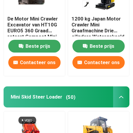
De Motor Mini Crawler
1200 kg Japan Motor
Excavator van HT10G
Crawler Mini
EURO5 360 Graad
Graafmachine Drie
roteert Compact Mini
cilinders Watergekoeld
Digger
Beste prijs
Beste prijs
Contacteer ons
Contacteer ons
Mini Skid Steer Loader
(50)