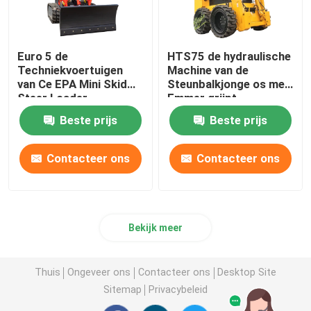
Euro 5 de
HTS75 de hydraulische
Techniekvoertuigen
Machine van de
van Ce EPA Mini Skid
Steunbalkjonge os met
Steer Loader
Emmer grijpt
Multifunctional
Gehechtheid vast
Beste prijs
Beste prijs
Contacteer ons
Contacteer ons
Bekijk meer
Thuis
Ongeveer ons
Contacteer ons
Desktop Site
Sitemap
Privacybeleid