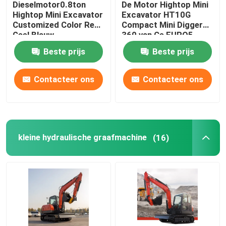
Dieselmotor0.8ton
De Motor Hightop Mini
Hightop Mini Excavator
Excavator HT10G
Het Schuimmachine van de polyurethaannevel
Customized Color Red
Compact Mini Digger
Geel Blauw
360 van Ce EURO5
roteert
Beste prijs
Beste prijs
De Machine van de Polyureanevel
Contacteer ons
Contacteer ons
Polyureachemisch product
Opheffend het Werkplatform
kleine hydraulische graafmachine
(16)
Straat Vegende Machine
De Toebehoren van het bouwmateriaal
Polyurethaanchemisch product