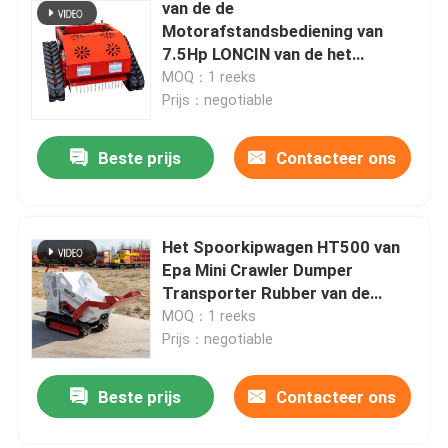
van de de
Motorafstandsbediening van
7.5Hp LONCIN van de het
GasGrasmaaimachine
MOQ：1 reeks
Automatische het Gazonsnijder
Prijs：negotiable
Beste prijs
Contacteer ons
Het Spoorkipwagen HT500 van
Epa Mini Crawler Dumper
Transporter Rubber van de
benzinemotor
MOQ：1 reeks
Prijs：negotiable
Beste prijs
Contacteer ons