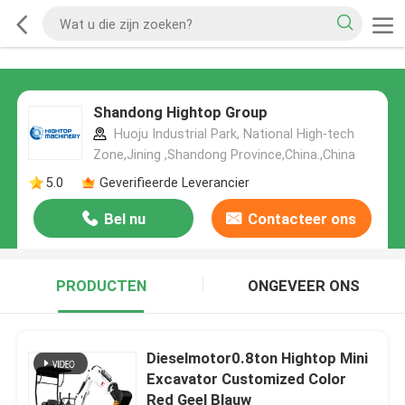
Shandong Hightop Group
Huoju Industrial Park, National High-tech
Zone,Jining ,Shandong Province,China.,China
5.0
Geverifieerde Leverancier
Bel nu
Contacteer ons
PRODUCTEN
ONGEVEER ONS
Dieselmotor0.8ton Hightop Mini
Excavator Customized Color
Red Geel Blauw