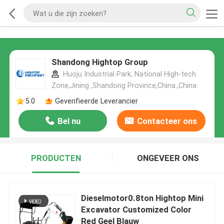
Shandong Hightop Group
Huoju Industrial Park, National High-tech
Zone,Jining ,Shandong Province,China.,China
5.0
Geverifieerde Leverancier
Bel nu
Contacteer ons
PRODUCTEN
ONGEVEER ONS
Dieselmotor0.8ton Hightop Mini
Excavator Customized Color
Red Geel Blauw