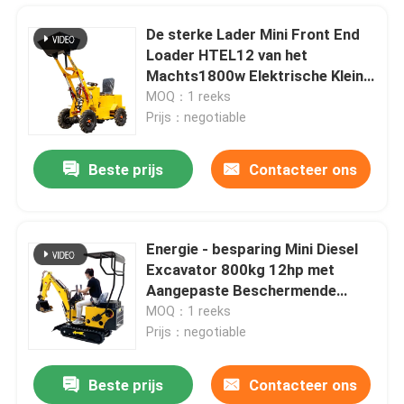
De sterke Lader Mini Front End
Loader HTEL12 van het
Machts1800w Elektrische Kleine
Wiel
MOQ：1 reeks
Prijs：negotiable
Beste prijs
Contacteer ons
Energie - besparing Mini Diesel
Excavator 800kg 12hp met
Thuis
Aangepaste Beschermende
Dekking
MOQ：1 reeks
Prijs：negotiable
Producten
Beste prijs
Contacteer ons
OEM ODM Mini Crawler Lawn Mower Small het Automatische Grasmaaimachine Snelle Wieden
Over ons