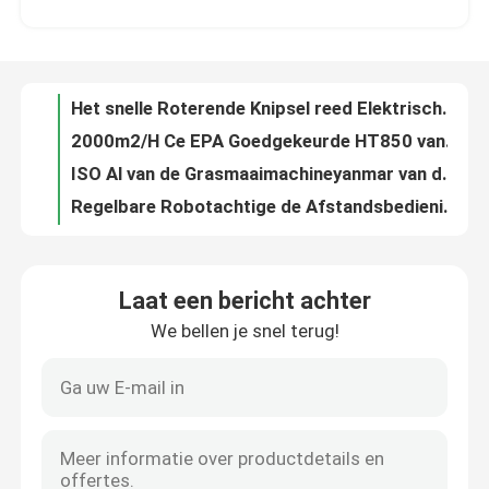
Van het de Grasmaaimachine Geautomatiseerde Gras van de benzinemotor de Elektrische Automatische Snijmachine 2000m2/H
Het snelle Roterende Knipsel reed Elektrische Automatische Grasmaaimachine 130kg HT750
Fabrieksreis
2000m2/H Ce EPA Goedgekeurde HT850 van de kruippakje Elektrisch Automatisch Grasmaaimachine
ISO Al van de Grasmaaimachineyanmar van de Terrein Elektrisch Afstandsbediening de Motor Hydraulisch Platform
Kwaliteitscontrole
Regelbare Robotachtige de Afstandsbedieningmaaimachine Op batterijen van de Hoogte Automatische Grasmaaimachine
1500w automatische van de het Gras Scherpe Robot van de Yardmaaimachine Automatische OEM HT550WG
Contacteer ons
Intelligente Draagbare Elektrische Automatische de Machtsbesparing HT750 van het Grasmaaimachinekruippakje
7.5Hp van het de Grasmaaimachinekruippakje van de motormacht het Elektrische Automatische Intelligente Ontwerp
nieuws
Van de de Benzinebrandstof van staalchassis van de de Stortplaatsvrachtwagen 500kg de Kleine Gevolgde Regelbare Snelheid
Laat een bericht achter
IOS Mini Crawler Dumper Transporter 1000kg met KoopKD192F-Motor
We bellen je snel terug!
Vraag een offerte aan
Hoog rendement3.5km/h Mini Crawler Carrier Crawler Mini Kipwagen 500kg
Euro5 de Hoge Prestaties van Emissiemini crawler dumper truck 281kg
18kw PLC van de het Schuimmachine 200kg van de polyurethaannevel Controle cnmc-H800
Hightop Mini Excavator
11MPa polyurethaan het Bespuiten Tarief van het Machine139kg het Regelbare Voer cnmc-E3
IOS Hydraulische Polyurea Nevelmachine Pneumatisch Gedreven cnmc-r
kleine hydraulische graafmachine