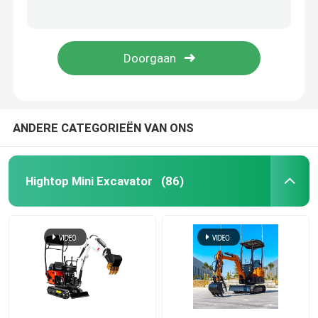
220V/400V hydraulische het Schuimmachine 250kg cnmc-300 van de Polyurethaannevel
3 van het de Nevelschuim van het fase de Pneumatische Polyurethaan Machine 17MPa cnmc-E2
Mini Hydraulic Excavator
De industriële van het de Nevelschuim van het Onderhouds Elektrische Polyurethaan Machine 70kg cnmc-E8P
Hydraulische het Schuimmachine 230v 3 Fase cnmc-400 van de Polyurethaannevel
Mini Crawler Excavator
Mini Skid Steer Loader
ANDERE CATEGORIEËN VAN ONS
Kleine Wiellader
Hightop Mini Excavator
(86)
Elektrische Automatische Grasmaaimachine
Mini Crawler Dumper
De Tractor van het landbouwlandbouwbedrijf