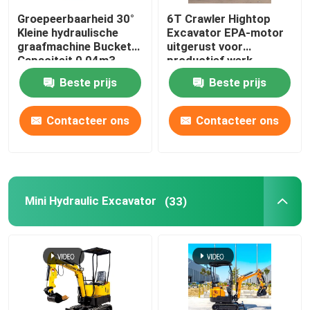
Groepeerbaarheid 30°
6T Crawler Hightop
Kleine hydraulische
Excavator EPA-motor
graafmachine Bucket
uitgerust voor
Capaciteit 0,04m3
productief werk
Spoorwijdte 180mm
Beste prijs
Beste prijs
Contacteer ons
Contacteer ons
Mini Hydraulic Excavator
(33)