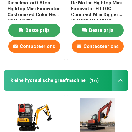
Dieselmotor0.8ton
De Motor Hightop Mini
Hightop Mini Excavator
Excavator HT10G
Het Schuimmachine van de polyurethaannevel
Customized Color Red
Compact Mini Digger
Geel Blauw
360 van Ce EURO5
roteert
Beste prijs
Beste prijs
De Machine van de Polyureanevel
Contacteer ons
Contacteer ons
Polyureachemisch product
Opheffend het Werkplatform
kleine hydraulische graafmachine
(16)
Straat Vegende Machine
De Toebehoren van het bouwmateriaal
Polyurethaanchemisch product