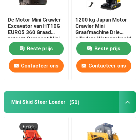
De Motor Mini Crawler
1200 kg Japan Motor
Excavator van HT10G
Crawler Mini
EURO5 360 Graad
Graafmachine Drie
roteert Compact Mini
cilinders Watergekoeld
Digger
Beste prijs
Beste prijs
Contacteer ons
Contacteer ons
Mini Skid Steer Loader
(50)