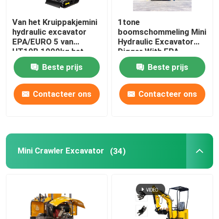
Van het Kruippakjemini
1tone
hydraulic excavator
boomschommeling Mini
EPA/EURO 5 van
Hydraulic Excavator
HT10B 1000kg het
Digger With EPA
Huisgebruik
HT10G
Beste prijs
Beste prijs
Contacteer ons
Contacteer ons
Mini Crawler Excavator
(34)