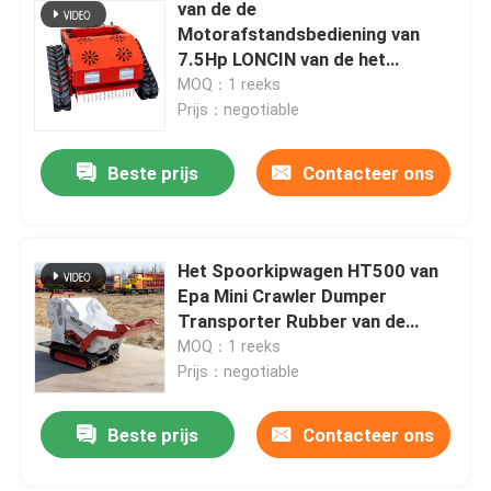
van de de
Motorafstandsbediening van
7.5Hp LONCIN van de het
GasGrasmaaimachine
MOQ：1 reeks
Automatische het Gazonsnijder
Prijs：negotiable
Beste prijs
Contacteer ons
Het Spoorkipwagen HT500 van
Epa Mini Crawler Dumper
Transporter Rubber van de
benzinemotor
MOQ：1 reeks
Prijs：negotiable
Beste prijs
Contacteer ons