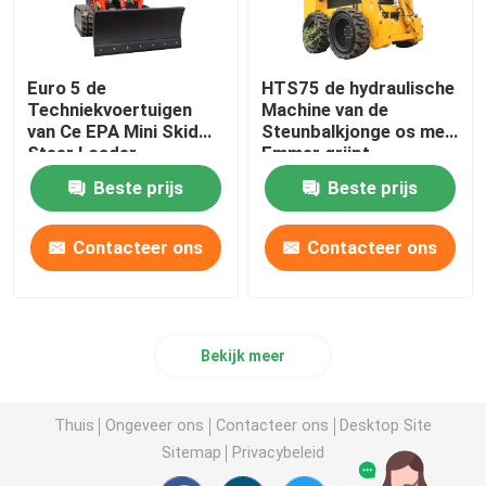
Euro 5 de
HTS75 de hydraulische
Techniekvoertuigen
Machine van de
van Ce EPA Mini Skid
Steunbalkjonge os met
Steer Loader
Emmer grijpt
Multifunctional
Gehechtheid vast
Beste prijs
Beste prijs
Contacteer ons
Contacteer ons
Bekijk meer
Thuis
Ongeveer ons
Contacteer ons
Desktop Site
Sitemap
Privacybeleid